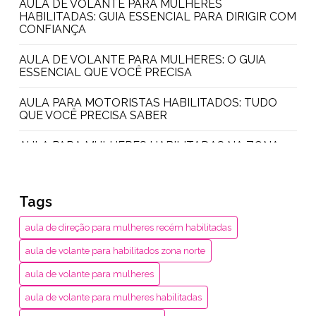
AULA DE VOLANTE PARA MULHERES
HABILITADAS: GUIA ESSENCIAL PARA DIRIGIR COM
CONFIANÇA
AULA DE VOLANTE PARA MULHERES: O GUIA
ESSENCIAL QUE VOCÊ PRECISA
AULA PARA MOTORISTAS HABILITADOS: TUDO
QUE VOCÊ PRECISA SABER
AULA PARA MULHERES HABILITADAS NA ZONA
NORTE: DESCUBRA TUDO AQUI
AULA PRÁTICA PARA MULHERES: DESCUBRA
Tags
COMO SE EMPODERAR
aula de direção para mulheres recém habilitadas
AULAS PRÁTICAS PARA MULHERES RECÉM-
HABILITADAS: DICAS FUNDAMENTAIS PARA
aula de volante para habilitados zona norte
DIRIGIR COM CONFIANÇA
aula de volante para mulheres
CONSELHOS ESSENCIAIS DE DIREÇÃO PARA
aula de volante para mulheres habilitadas
MULHERES NA ZONA OESTE