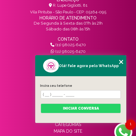
GUIA COMPLETO QUE VOCÊ PRECISA
R. Lupe Gigliotti, 81
Vila Pirituba - São Paulo - CEP: 05164-095
HORÁRIO DE ATENDIMENTO
TREINAMENTO PARA PESSOAS HABILITADAS: O
De Segunda à Sexta das 07h às 21h
GUIA ESSENCIAL PARA SUCESSO
Sábado das 08h às 15h
CONTATO
(11) 98025-6470
(11) 98025-6470
contato@vivinotransito.com.br
SIGA-NOS!
Olá! Fale agora pelo WhatsApp
MENU
Insira seu telefone
HOME
QUEM SOMOS
SERVIÇOS
INICIAR CONVERSA
BLOG
CONTATO
1
CATEGORIAS
MAPA DO SITE