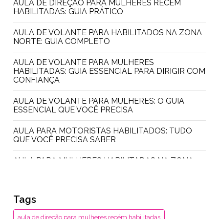
AULA DE DIREÇÃO PARA MULHERES RECÉM
HABILITADAS: GUIA PRÁTICO
AULA DE VOLANTE PARA HABILITADOS NA ZONA
NORTE: GUIA COMPLETO
AULA DE VOLANTE PARA MULHERES
HABILITADAS: GUIA ESSENCIAL PARA DIRIGIR COM
CONFIANÇA
AULA DE VOLANTE PARA MULHERES: O GUIA
ESSENCIAL QUE VOCÊ PRECISA
AULA PARA MOTORISTAS HABILITADOS: TUDO
QUE VOCÊ PRECISA SABER
AULA PARA MULHERES HABILITADAS NA ZONA
NORTE: DESCUBRA TUDO AQUI
AULA PRÁTICA PARA MULHERES: DESCUBRA
Tags
COMO SE EMPODERAR
aula de direção para mulheres recém habilitadas