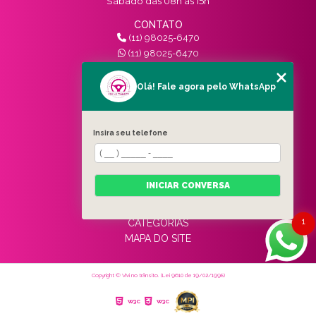
Sábado das 08h às 15h
CONTATO
(11) 98025-6470
(11) 98025-6470
contato@vivinotransito.com.br
SIGA-NOS!
Olá! Fale agora pelo WhatsApp
MENU
Insira seu telefone
HOME
QUEM SOMOS
SERVIÇOS
INICIAR CONVERSA
BLOG
CONTATO
1
CATEGORIAS
MAPA DO SITE
Copyright © Vivi no trânsito. (Lei 9610 de 19/02/1998)
W3C
W3C