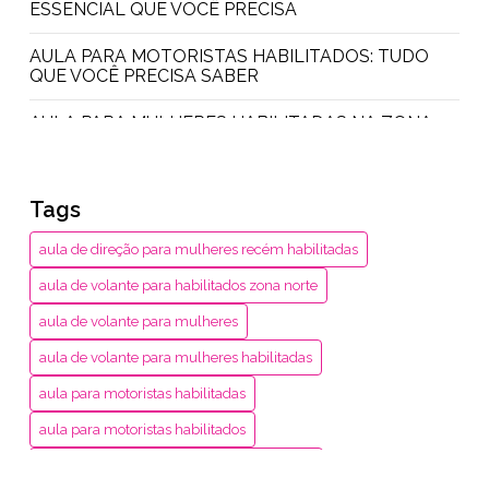
ESSENCIAL QUE VOCÊ PRECISA
AULA PARA MOTORISTAS HABILITADOS: TUDO
QUE VOCÊ PRECISA SABER
AULA PARA MULHERES HABILITADAS NA ZONA
NORTE: DESCUBRA TUDO AQUI
AULA PRÁTICA PARA MULHERES: DESCUBRA
Tags
COMO SE EMPODERAR
aula de direção para mulheres recém habilitadas
AULAS PRÁTICAS PARA MULHERES RECÉM-
HABILITADAS: DICAS FUNDAMENTAIS PARA
aula de volante para habilitados zona norte
DIRIGIR COM CONFIANÇA
aula de volante para mulheres
CONSELHOS ESSENCIAIS DE DIREÇÃO PARA
aula de volante para mulheres habilitadas
MULHERES NA ZONA OESTE
aula para motoristas habilitadas
DESCUBRA A IMPORTÂNCIA DO TREINAMENTO
PARA MOTORISTAS
aula para motoristas habilitados
aula para mulheres habilitadas zona norte
DOMINE A PRÁTICA DE DIREÇÃO: DICAS E