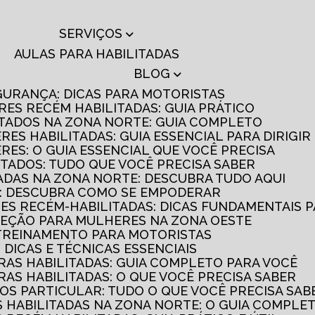
SERVIÇOS
AULAS PARA HABILITADAS
BLOG
GURANÇA: DICAS PARA MOTORISTAS
RES RECÉM HABILITADAS: GUIA PRÁTICO
ITADOS NA ZONA NORTE: GUIA COMPLETO
RES HABILITADAS: GUIA ESSENCIAL PARA DIRIGI
RES: O GUIA ESSENCIAL QUE VOCÊ PRECISA
ITADOS: TUDO QUE VOCÊ PRECISA SABER
TADAS NA ZONA NORTE: DESCUBRA TUDO AQUI
S: DESCUBRA COMO SE EMPODERAR
RES RECÉM-HABILITADAS: DICAS FUNDAMENTAIS 
IREÇÃO PARA MULHERES NA ZONA OESTE
 TREINAMENTO PARA MOTORISTAS
: DICAS E TÉCNICAS ESSENCIAIS
AS HABILITADAS: GUIA COMPLETO PARA VOCÊ
AS HABILITADAS: O QUE VOCÊ PRECISA SABER
OS PARTICULAR: TUDO O QUE VOCÊ PRECISA SAB
 HABILITADAS NA ZONA NORTE: O GUIA COMPLE