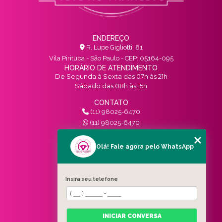
ENDEREÇO
R. Lupe Gigliotti, 81
Vila Pirituba - São Paulo - CEP: 05164-095
HORÁRIO DE ATENDIMENTO
De Segunda à Sexta das 07h às 21h
Sábado das 08h às 15h
CONTATO
(11) 98025-6470
(11) 98025-6470
contato@vivinotransito.com.br
SIGA-NOS!
Olá! Fale agora pelo WhatsApp
MENU
Insira seu telefone
HOME
QUEM SOMOS
SERVIÇOS
INICIAR CONVERSA
BLOG