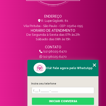
ENDEREÇO
R. Lupe Gigliotti, 81
Vila Pirituba - São Paulo - CEP: 05164-095
HORÁRIO DE ATENDIMENTO
De Segunda à Sexta das 07h às 21h
Sábado das 08h às 15h
CONTATO
(11) 98025-6470
(11) 98025-6470
contato@vivinotransito.com.br
SIGA-NOS!
Olá! Fale agora pelo WhatsApp
MENU
Insira seu telefone
HOME
QUEM SOMOS
SERVIÇOS
INICIAR CONVERSA
BLOG