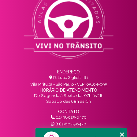
ENDEREÇO
R. Lupe Gigliotti, 81
Vila Pirituba - São Paulo - CEP: 05164-095
HORÁRIO DE ATENDIMENTO
De Segunda à Sexta das 07h às 21h
Sábado das 08h às 15h
CONTATO
(11) 98025-6470
(11) 98025-6470
contato@vivinotransito.com.br
SIGA-NOS!