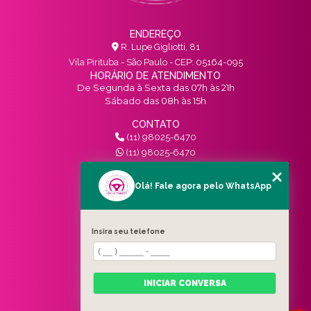
ENDEREÇO
R. Lupe Gigliotti, 81
Vila Pirituba - São Paulo - CEP: 05164-095
HORÁRIO DE ATENDIMENTO
De Segunda à Sexta das 07h às 21h
Sábado das 08h às 15h
CONTATO
(11) 98025-6470
(11) 98025-6470
contato@vivinotransito.com.br
SIGA-NOS!
Olá! Fale agora pelo WhatsApp
MENU
Insira seu telefone
HOME
QUEM SOMOS
SERVIÇOS
INICIAR CONVERSA
BLOG
CONTATO