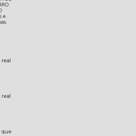
ARRO
O
s e
as.
 real
 real
a que