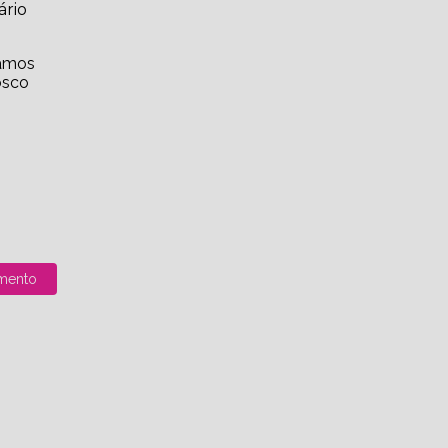
ário
hamos
osco
mento