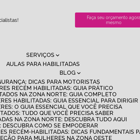
Faça seu orçamento agor
alistas!
mesmo
SERVIÇOS
AULAS PARA HABILITADAS
BLOG
GURANÇA: DICAS PARA MOTORISTAS
RES RECÉM HABILITADAS: GUIA PRÁTICO
ITADOS NA ZONA NORTE: GUIA COMPLETO
RES HABILITADAS: GUIA ESSENCIAL PARA DIRIGI
RES: O GUIA ESSENCIAL QUE VOCÊ PRECISA
ITADOS: TUDO QUE VOCÊ PRECISA SABER
TADAS NA ZONA NORTE: DESCUBRA TUDO AQUI
S: DESCUBRA COMO SE EMPODERAR
RES RECÉM-HABILITADAS: DICAS FUNDAMENTAIS 
IREÇÃO PARA MULHERES NA ZONA OESTE