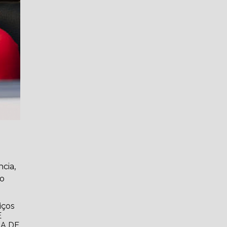
cia,
ho
iços
E
A DE