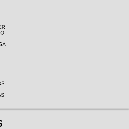
ER
TO
SA
OS
AS
S