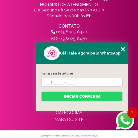
HORÁRIO DE ATENDIMENTO
De Segunda à Sexta das 07h às 21h
Sábado das 08h às 15h
CONTATO
(11) 98025-6470
(11) 98025-6470
contato@vivinotransito.com.br
SIGA-NOS!
Olá! Fale agora pelo WhatsApp
MENU
Insira seu telefone
HOME
QUEM SOMOS
SERVIÇOS
INICIAR CONVERSA
BLOG
CONTATO
1
CATEGORIAS
MAPA DO SITE
Copyright © Vivi no trânsito. (Lei 9610 de 19/02/1998)