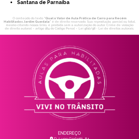
Santana de Parnaíba
O conteúdo do texto "
Qual o Valor de Aula Prática de Carro para Recém
Habilitados Jardim Guedala
" é de direito reservado. Sua reprodução, parcial ou total,
mesmo citando nossos links, é proibida sem a autorização do autor. Crime de violação
de direito autoral – artigo 184 do Código Penal –
Lei 9610/98 - Lei de direitos autorais
.
ENDEREÇO
R. Lupe Gigliotti, 81