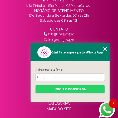
Vila Pirituba - São Paulo - CEP: 05164-095
HORÁRIO DE ATENDIMENTO
De Segunda à Sexta das 07h às 21h
Sábado das 08h às 15h
CONTATO
(11) 98025-6470
(11) 98025-6470
contato@vivinotransito.com.br
SIGA-NOS!
Olá! Fale agora pelo WhatsApp
MENU
Insira seu telefone
HOME
QUEM SOMOS
SERVIÇOS
INICIAR CONVERSA
BLOG
CONTATO
1
CATEGORIAS
MAPA DO SITE