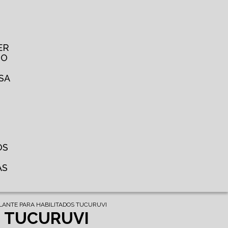
ER
TO
SA
OS
AS
LANTE PARA HABILITADOS TUCURUVI
S TUCURUVI