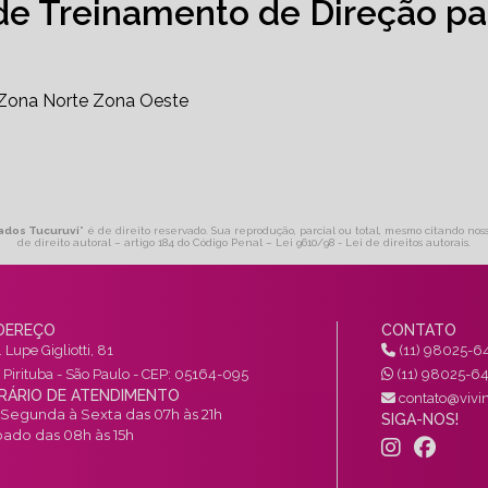
de Treinamento de Direção pa
Zona Norte
Zona Oeste
ados Tucuruvi
" é de direito reservado. Sua reprodução, parcial ou total, mesmo citando noss
de direito autoral – artigo 184 do Código Penal –
Lei 9610/98 - Lei de direitos autorais
.
DEREÇO
CONTATO
 Lupe Gigliotti, 81
(11) 98025-6
a Pirituba - São Paulo - CEP: 05164-095
(11) 98025-6
RÁRIO DE ATENDIMENTO
contato@vivin
Segunda à Sexta das 07h às 21h
SIGA-NOS!
ado das 08h às 15h