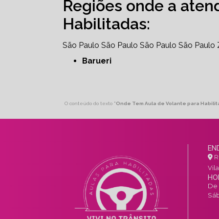
Regiões onde a aten
Habilitadas:
São Paulo
São Paulo
São Paulo
São Paulo
Barueri
O conteúdo do texto "
Onde Tem Aula de Volante para Habilit
EN
R.
Vil
HO
De 
Sáb