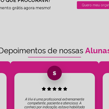
O QUE PROCURAVA?
Quero meu orça
mento grátis agora mesmo!
Depoimentos de nossas
Aluna
A Vivi é uma profissional extremamente
competente, paciente e atenciosa. A
conheci por indicação, estava habilitada