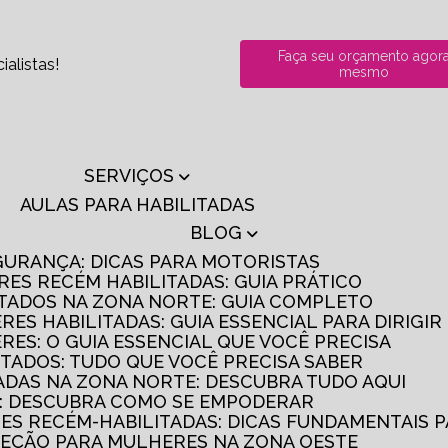
Faça seu orçamento agor
alistas!
mesmo
SERVIÇOS
AULAS PARA HABILITADAS
BLOG
GURANÇA: DICAS PARA MOTORISTAS
RES RECÉM HABILITADAS: GUIA PRÁTICO
ITADOS NA ZONA NORTE: GUIA COMPLETO
RES HABILITADAS: GUIA ESSENCIAL PARA DIRIGI
RES: O GUIA ESSENCIAL QUE VOCÊ PRECISA
ITADOS: TUDO QUE VOCÊ PRECISA SABER
TADAS NA ZONA NORTE: DESCUBRA TUDO AQUI
S: DESCUBRA COMO SE EMPODERAR
RES RECÉM-HABILITADAS: DICAS FUNDAMENTAIS 
IREÇÃO PARA MULHERES NA ZONA OESTE