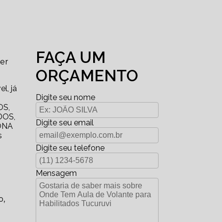
FAÇA UM
ter
ORÇAMENTO
l, já
Digite seu nome
OS,
DOS,
Digite seu email
ONA
s
Digite seu telefone
Mensagem
o,