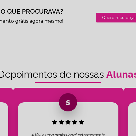
O QUE PROCURAVA?
Quero meu orça
mento grátis agora mesmo!
Depoimentos de nossas
Aluna
A Vivi é uma profissional extremamente