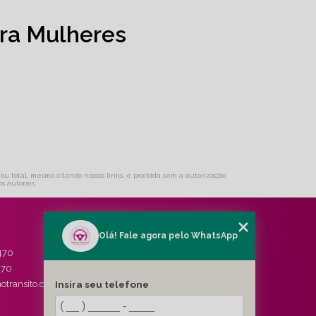
ra Mulheres
 ou total, mesmo citando nossos links, é proibida sem a autorização
os autorais
.
Olá! Fale agora pelo WhatsApp
MENU
470
HOME
470
QUEM SOMOS
Insira seu telefone
otransito.com.br
SERVIÇOS
BLOG
CONTATO