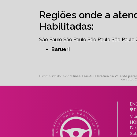
Regiões onde a aten
Habilitadas:
São Paulo
São Paulo
São Paulo
São Paulo
Barueri
O conteúdo do texto "
Onde Tem Aula Prática de Volante para M
do autor. 
EN
R.
Vil
HO
De 
Sáb