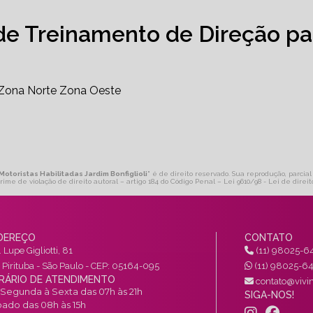
de Treinamento de Direção pa
Zona Norte
Zona Oeste
otoristas Habilitadas Jardim Bonfiglioli
" é de direito reservado. Sua reprodução, parcial
Crime de violação de direito autoral – artigo 184 do Código Penal –
Lei 9610/98 - Lei de direit
DEREÇO
CONTATO
 Lupe Gigliotti, 81
(11) 98025-6
a Pirituba - São Paulo - CEP: 05164-095
(11) 98025-6
RÁRIO DE ATENDIMENTO
contato@vivin
Segunda à Sexta das 07h às 21h
SIGA-NOS!
ado das 08h às 15h