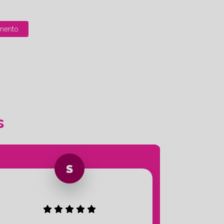
mento
s