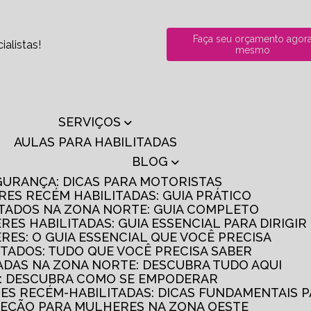
Faça seu orçamento agor
alistas!
mesmo
SERVIÇOS
AULAS PARA HABILITADAS
BLOG
GURANÇA: DICAS PARA MOTORISTAS
RES RECÉM HABILITADAS: GUIA PRÁTICO
ITADOS NA ZONA NORTE: GUIA COMPLETO
RES HABILITADAS: GUIA ESSENCIAL PARA DIRIGI
RES: O GUIA ESSENCIAL QUE VOCÊ PRECISA
ITADOS: TUDO QUE VOCÊ PRECISA SABER
TADAS NA ZONA NORTE: DESCUBRA TUDO AQUI
S: DESCUBRA COMO SE EMPODERAR
RES RECÉM-HABILITADAS: DICAS FUNDAMENTAIS 
IREÇÃO PARA MULHERES NA ZONA OESTE