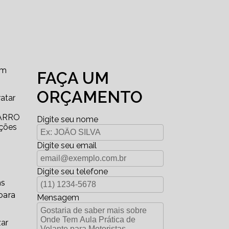
em
FAÇA UM
ORÇAMENTO
ratar
o
CARRO
Digite seu nome
ações
Digite seu email
Digite seu telefone
as
para
Mensagem
zar