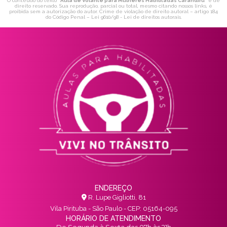
O conteúdo do texto "
Aula de Volante para Mulheres Habilitadas Carandiru
" é de
direito reservado. Sua reprodução, parcial ou total, mesmo citando nossos links, é
proibida sem a autorização do autor. Crime de violação de direito autoral – artigo 184
do Código Penal –
Lei 9610/98 - Lei de direitos autorais
.
ENDEREÇO
R. Lupe Gigliotti, 81
Vila Pirituba - São Paulo - CEP: 05164-095
HORÁRIO DE ATENDIMENTO
De Segunda à Sexta das 07h às 21h