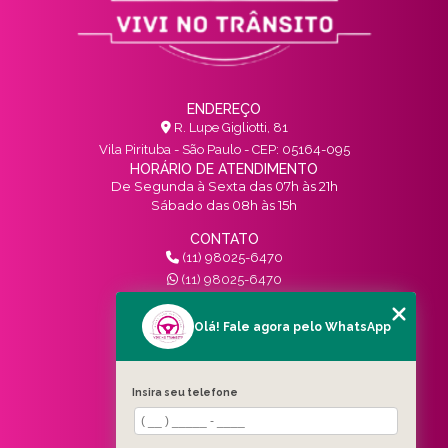
ENDEREÇO
R. Lupe Gigliotti, 81
Vila Pirituba - São Paulo - CEP: 05164-095
HORÁRIO DE ATENDIMENTO
De Segunda à Sexta das 07h às 21h
Sábado das 08h às 15h
CONTATO
(11) 98025-6470
(11) 98025-6470
contato@vivinotransito.com.br
SIGA-NOS!
Olá! Fale agora pelo WhatsApp
MENU
Insira seu telefone
HOME
QUEM SOMOS