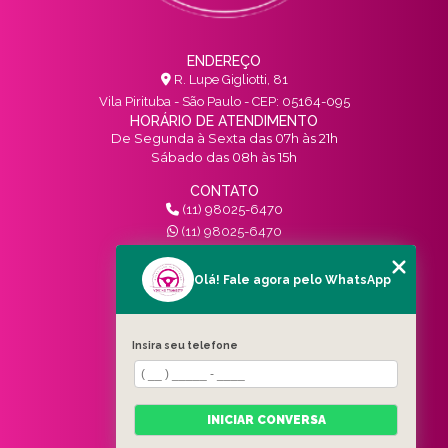
ENDEREÇO
R. Lupe Gigliotti, 81
Vila Pirituba - São Paulo - CEP: 05164-095
HORÁRIO DE ATENDIMENTO
De Segunda à Sexta das 07h às 21h
Sábado das 08h às 15h
CONTATO
(11) 98025-6470
(11) 98025-6470
contato@vivinotransito.com.br
SIGA-NOS!
Olá! Fale agora pelo WhatsApp
MENU
Insira seu telefone
HOME
QUEM SOMOS
SERVIÇOS
INICIAR CONVERSA
BLOG