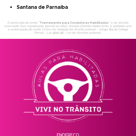
Santana de Parnaíba
O conteúdo do texto "
Treinamento para Condutoras Habilitadas
" é de direito
reservado. Sua reprodução, parcial ou total, mesmo citando nossos links, é proibida sem
a autorização do autor. Crime de violação de direito autoral – artigo 184 do Código
Penal –
Lei 9610/98 - Lei de direitos autorais
.
ENDEREÇO