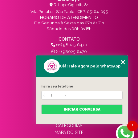
R. Lupe Gigliotti, 81
Vila Pirituba - São Paulo - CEP: 05164-095
HORÁRIO DE ATENDIMENTO
De Segunda à Sexta das 07h às 21h
Sábado das 08h às 15h
CONTATO
(11) 98025-6470
(11) 98025-6470
contato@vivinotransito.com.br
SIGA-NOS!
Olá! Fale agora pelo WhatsApp
MENU
Insira seu telefone
HOME
QUEM SOMOS
SERVIÇOS
INICIAR CONVERSA
BLOG
CONTATO
1
CATEGORIAS
MAPA DO SITE