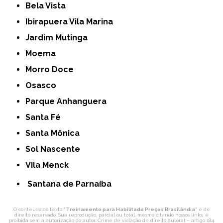
Bela Vista
Ibirapuera Vila Marina
Jardim Mutinga
Moema
Morro Doce
Osasco
Parque Anhanguera
Santa Fé
Santa Mônica
Sol Nascente
Vila Menck
Santana de Parnaíba
O conteúdo do texto "
Treinamento para Habilitado Preços Brasilândia
" é de
direito reservado. Sua reprodução, parcial ou total, mesmo citando nossos links, é
proibida sem a autorização do autor. Crime de violação de direito autoral – artigo 184