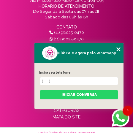
Vila Pirituba - São Paulo - CEP: 05164-095
HORÁRIO DE ATENDIMENTO
De Segunda à Sexta das 07h às 21h
Sábado das 08h às 15h
CONTATO
(11) 98025-6470
(11) 98025-6470
contato@vivinotransito.com.br
SIGA-NOS!
Olá! Fale agora pelo WhatsApp
MENU
Insira seu telefone
HOME
QUEM SOMOS
SERVIÇOS
INICIAR CONVERSA
BLOG
CONTATO
1
CATEGORIAS
MAPA DO SITE
Copyright © Vivi no trânsito. (Lei 9610 de 19/02/1998)