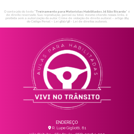
O conteúdo do texto "
Treinamento para Motoristas Habilitados Jd São Ricardo
" é
de direito reservado. Sua reprodução, parcial ou total, mesmo citando nossos links, é
proibida sem a autorização do autor. Crime de violação de direito autoral – artigo 184
do Código Penal –
Lei 9610/98 - Lei de direitos autorais
.
ENDEREÇO
R. Lupe Gigliotti, 81