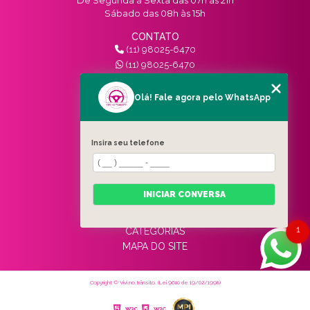
Sábado das 08h às 15h
CONTATO
(11) 98025-6470
(11) 98025-6470
contato@vivinotransito.com.br
SIGA-NOS!
Olá! Fale agora pelo WhatsApp
MENU
Insira seu telefone
HOME
QUEM SOMOS
SERVIÇOS
INICIAR CONVERSA
BLOG
CONTATO
1
CATEGORIAS
MAPA DO SITE
Copyright © Vivi no trânsito. (Lei 9610 de 19/02/1998)
W3C
W3C