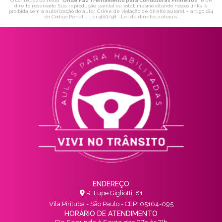
O conteúdo do texto "
Onde Faz Treinamento para Condutoras Pinheiros
" é de
direito reservado. Sua reprodução, parcial ou total, mesmo citando nossos links, é
proibida sem a autorização do autor. Crime de violação de direito autoral – artigo 184
do Código Penal –
Lei 9610/98 - Lei de direitos autorais
.
ENDEREÇO
R. Lupe Gigliotti, 81
Vila Pirituba - São Paulo - CEP: 05164-095
HORÁRIO DE ATENDIMENTO
De Segunda à Sexta das 07h às 21h