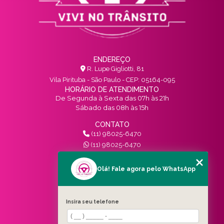
ENDEREÇO
R. Lupe Gigliotti, 81
Vila Pirituba - São Paulo - CEP: 05164-095
HORÁRIO DE ATENDIMENTO
De Segunda à Sexta das 07h às 21h
Sábado das 08h às 15h
CONTATO
(11) 98025-6470
(11) 98025-6470
contato@vivinotransito.com.br
SIGA-NOS!
Olá! Fale agora pelo WhatsApp
MENU
Insira seu telefone
HOME
QUEM SOMOS