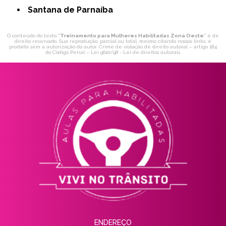
Santana de Parnaíba
O conteúdo do texto "
Treinamento para Mulheres Habilitadas Zona Oeste
" é de
direito reservado. Sua reprodução, parcial ou total, mesmo citando nossos links, é
proibida sem a autorização do autor. Crime de violação de direito autoral – artigo 184
do Código Penal –
Lei 9610/98 - Lei de direitos autorais
.
ENDEREÇO