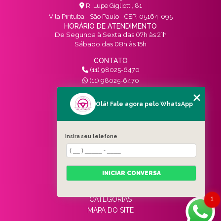
R. Lupe Gigliotti, 81
Vila Pirituba - São Paulo - CEP: 05164-095
HORÁRIO DE ATENDIMENTO
De Segunda à Sexta das 07h às 21h
Sábado das 08h às 15h
CONTATO
(11) 98025-6470
(11) 98025-6470
contato@vivinotransito.com.br
SIGA-NOS!
Olá! Fale agora pelo WhatsApp
MENU
Insira seu telefone
HOME
QUEM SOMOS
SERVIÇOS
INICIAR CONVERSA
BLOG
CONTATO
1
CATEGORIAS
MAPA DO SITE