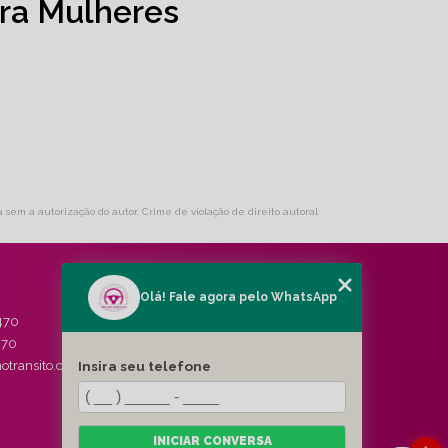
ra Mulheres
da sem a autorização do autor. Crime de violação de direito autoral
Olá! Fale agora pelo WhatsApp
MENU
470
HOME
470
QUEM SOMOS
Insira seu telefone
otransito.com.br
SERVIÇOS
BLOG
CONTATO
CATEGORIAS
INICIAR CONVERSA