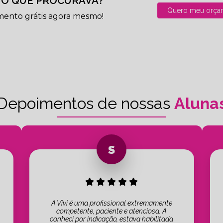
O QUE PROCURAVA?
Quero meu orça
mento grátis agora mesmo!
Depoimentos de nossas
Aluna
A Vivi é uma profissional extremamente
competente, paciente e atenciosa. A
conheci por indicação, estava habilitada