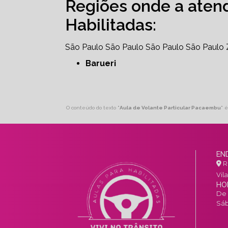
Regiões onde a aten
Habilitadas:
São Paulo
São Paulo
São Paulo
São Paulo
Barueri
O conteúdo do texto "
Aula de Volante Particular Pacaembu
" 
EN
R.
Vil
HO
De 
Sáb