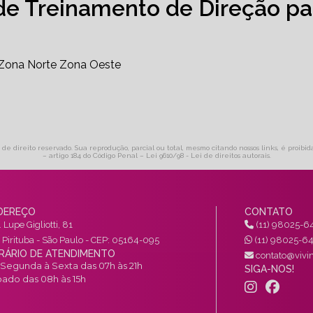
de Treinamento de Direção pa
Zona Norte
Zona Oeste
é de direito reservado. Sua reprodução, parcial ou total, mesmo citando nossos links, é proibi
– artigo 184 do Código Penal –
Lei 9610/98 - Lei de direitos autorais
.
DEREÇO
CONTATO
 Lupe Gigliotti, 81
(11) 98025-6
a Pirituba - São Paulo - CEP: 05164-095
(11) 98025-6
RÁRIO DE ATENDIMENTO
contato@vivin
Segunda à Sexta das 07h às 21h
SIGA-NOS!
ado das 08h às 15h