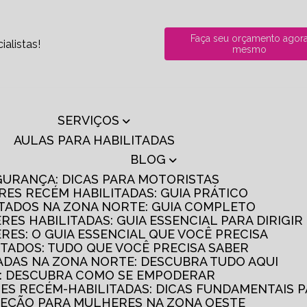
Faça seu orçamento agor
alistas!
mesmo
SERVIÇOS
AULAS PARA HABILITADAS
BLOG
GURANÇA: DICAS PARA MOTORISTAS
RES RECÉM HABILITADAS: GUIA PRÁTICO
ITADOS NA ZONA NORTE: GUIA COMPLETO
RES HABILITADAS: GUIA ESSENCIAL PARA DIRIGI
RES: O GUIA ESSENCIAL QUE VOCÊ PRECISA
ITADOS: TUDO QUE VOCÊ PRECISA SABER
TADAS NA ZONA NORTE: DESCUBRA TUDO AQUI
S: DESCUBRA COMO SE EMPODERAR
RES RECÉM-HABILITADAS: DICAS FUNDAMENTAIS 
IREÇÃO PARA MULHERES NA ZONA OESTE