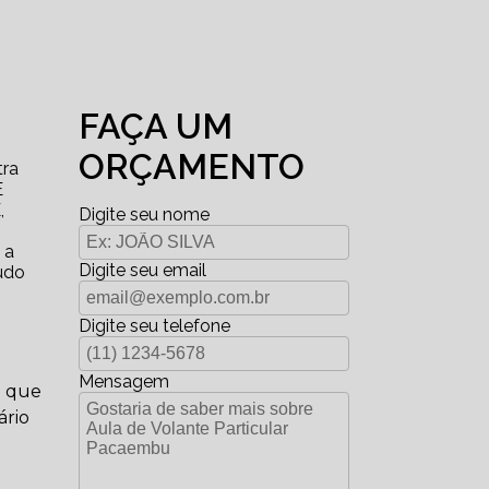
FAÇA UM
ORÇAMENTO
tra
E
,
Digite seu nome
 a
Digite seu email
udo
Digite seu telefone
Mensagem
a que
ário