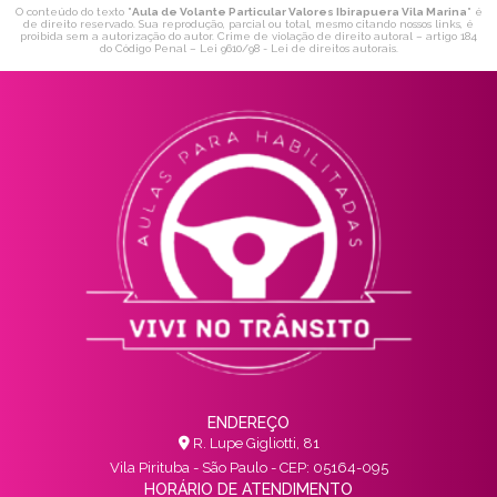
O conteúdo do texto "
Aula de Volante Particular Valores Ibirapuera Vila Marina
" é
de direito reservado. Sua reprodução, parcial ou total, mesmo citando nossos links, é
proibida sem a autorização do autor. Crime de violação de direito autoral – artigo 184
do Código Penal –
Lei 9610/98 - Lei de direitos autorais
.
ENDEREÇO
R. Lupe Gigliotti, 81
Vila Pirituba - São Paulo - CEP: 05164-095
HORÁRIO DE ATENDIMENTO