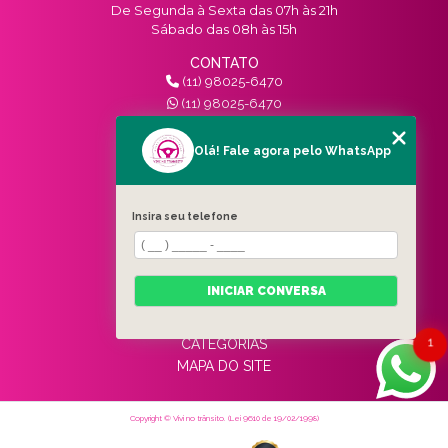
De Segunda à Sexta das 07h às 21h
Sábado das 08h às 15h
CONTATO
(11) 98025-6470
(11) 98025-6470
contato@vivinotransito.com.br
SIGA-NOS!
Olá! Fale agora pelo WhatsApp
MENU
Insira seu telefone
HOME
QUEM SOMOS
SERVIÇOS
INICIAR CONVERSA
BLOG
CONTATO
1
CATEGORIAS
MAPA DO SITE
Copyright © Vivi no trânsito. (Lei 9610 de 19/02/1998)