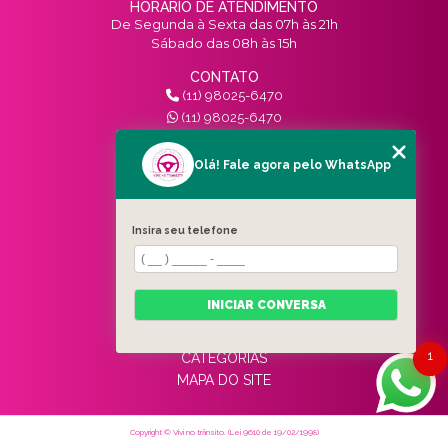
HORÁRIO DE ATENDIMENTO
De Segunda à Sexta das 07h às 21h
Sábado das 08h às 15h
CONTATO
(11) 98025-6470
(11) 98025-6470
contato@vivinotransito.com.br
SIGA-NOS!
Olá! Fale agora pelo WhatsApp
MENU
Insira seu telefone
HOME
QUEM SOMOS
SERVIÇOS
INICIAR CONVERSA
BLOG
CONTATO
1
CATEGORIAS
MAPA DO SITE
Copyright © Vivi no trânsito. (Lei 9610 de 19/02/1998)