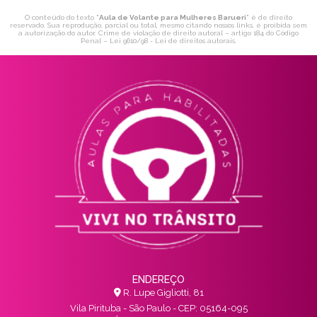
O conteúdo do texto "
Aula de Volante para Mulheres Barueri
" é de direito
reservado. Sua reprodução, parcial ou total, mesmo citando nossos links, é proibida sem
a autorização do autor. Crime de violação de direito autoral – artigo 184 do Código
Penal –
Lei 9610/98 - Lei de direitos autorais
.
ENDEREÇO
R. Lupe Gigliotti, 81
Vila Pirituba - São Paulo - CEP: 05164-095