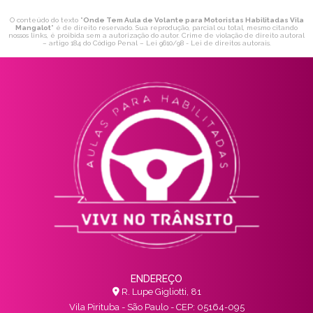
O conteúdo do texto "
Onde Tem Aula de Volante para Motoristas Habilitadas Vila
Mangalot
" é de direito reservado. Sua reprodução, parcial ou total, mesmo citando
nossos links, é proibida sem a autorização do autor. Crime de violação de direito autoral
– artigo 184 do Código Penal –
Lei 9610/98 - Lei de direitos autorais
.
ENDEREÇO
R. Lupe Gigliotti, 81
Vila Pirituba - São Paulo - CEP: 05164-095