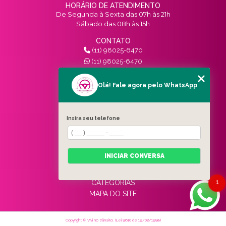
HORÁRIO DE ATENDIMENTO
De Segunda à Sexta das 07h às 21h
Sábado das 08h às 15h
CONTATO
(11) 98025-6470
(11) 98025-6470
contato@vivinotransito.com.br
SIGA-NOS!
Olá! Fale agora pelo WhatsApp
MENU
Insira seu telefone
HOME
QUEM SOMOS
SERVIÇOS
INICIAR CONVERSA
BLOG
CONTATO
1
CATEGORIAS
MAPA DO SITE
Copyright © Vivi no trânsito. (Lei 9610 de 19/02/1998)