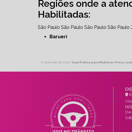
Regiões onde a aten
Habilitadas:
São Paulo
São Paulo
São Paulo
São Paulo
Barueri
O conteúdo do texto "
Aula Prática para Mulheres Preço Jar
EN
R.
Vil
HO
De 
Sáb