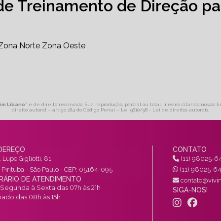
de Treinamento de Direção pa
Zona Norte
Zona Oeste
dim Libano
" é de direito reservado. Sua reprodução, parcial ou total, mesmo citando nossos l
direito autoral – artigo 184 do Código Penal –
Lei 9610/98 - Lei de direitos autorais
.
DEREÇO
CONTATO
 Lupe Gigliotti, 81
(11) 98025-6
a Pirituba - São Paulo - CEP: 05164-095
(11) 98025-6
RÁRIO DE ATENDIMENTO
contato@vivin
Segunda à Sexta das 07h às 21h
SIGA-NOS!
ado das 08h às 15h