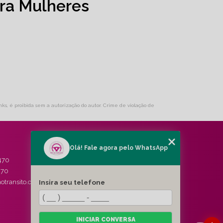
ra Mulheres
inks, é proibida sem a autorização do autor. Crime de violação de
Olá! Fale agora pelo WhatsApp
MENU
470
HOME
470
QUEM SOMOS
Insira seu telefone
otransito.com.br
SERVIÇOS
BLOG
CONTATO
CATEGORIAS
INICIAR CONVERSA