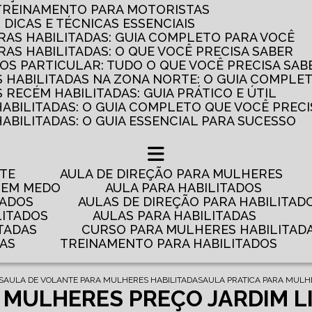
 TREINAMENTO PARA MOTORISTAS
: DICAS E TÉCNICAS ESSENCIAIS
AS HABILITADAS: GUIA COMPLETO PARA VOCÊ
AS HABILITADAS: O QUE VOCÊ PRECISA SABER
OS PARTICULAR: TUDO O QUE VOCÊ PRECISA SAB
 HABILITADAS NA ZONA NORTE: O GUIA COMPLE
RECÉM HABILITADAS: GUIA PRÁTICO E ÚTIL
HABILITADAS: O GUIA COMPLETO QUE VOCÊ PRECI
ABILITADAS: O GUIA ESSENCIAL PARA SUCESSO
NTE
AULA DE DIREÇÃO PARA MULHERES
 TEM MEDO
AULA PARA HABILITADOS
TADOS
AULAS DE DIREÇÃO PARA HABILITAD
LITADOS
AULAS PARA HABILITADAS
TADAS
CURSO PARA MULHERES HABILITAD
DAS
TREINAMENTO PARA HABILITADOS
S
AULA DE VOLANTE PARA MULHERES HABILITADAS
AULA PRATICA PARA MULH
 MULHERES PREÇO JARDIM L