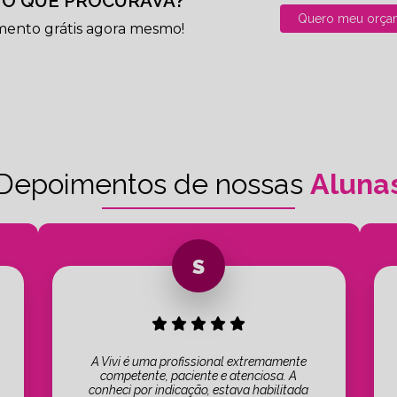
O QUE PROCURAVA?
Quero meu orça
mento grátis agora mesmo!
Depoimentos de nossas
Aluna
A Vivi é uma profissional extremamente
competente, paciente e atenciosa. A
conheci por indicação, estava habilitada