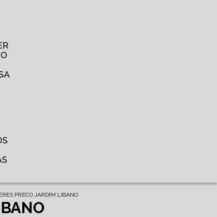
ER
TO
SA
OS
AS
ERES PRECO JARDIM LIBANO
IBANO