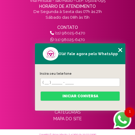
Vila Pirituba - São Paulo - CEP: 05164-095
HORÁRIO DE ATENDIMENTO
De Segunda à Sexta das 07h às 21h
Sábado das 08h às 15h
CONTATO
(11) 98025-6470
(11) 98025-6470
contato@vivinotransito.com.br
SIGA-NOS!
Olá! Fale agora pelo WhatsApp
MENU
Insira seu telefone
HOME
QUEM SOMOS
SERVIÇOS
INICIAR CONVERSA
BLOG
CONTATO
1
CATEGORIAS
MAPA DO SITE
Copyright © Vivi no trânsito. (Lei 9610 de 19/02/1998)