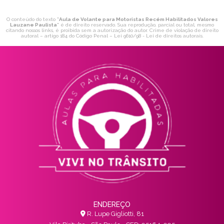
O conteúdo do texto "
Aula de Volante para Motoristas Recém Habilitados Valores
Lauzane Paulista
" é de direito reservado. Sua reprodução, parcial ou total, mesmo
citando nossos links, é proibida sem a autorização do autor. Crime de violação de direito
autoral – artigo 184 do Código Penal –
Lei 9610/98 - Lei de direitos autorais
.
ENDEREÇO
R. Lupe Gigliotti, 81