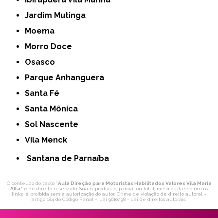
Jardim Mutinga
Moema
Morro Doce
Osasco
Parque Anhanguera
Santa Fé
Santa Mônica
Sol Nascente
Vila Menck
Santana de Parnaíba
O conteúdo do texto "
Aula Direção para Motoristas Habilitados Valores Vila Maria
Alta
" é de direito reservado. Sua reprodução, parcial ou total, mesmo citando nossos
links, é proibida sem a autorização do autor. Crime de violação de direito autoral –
artigo 184 do Código Penal –
Lei 9610/98 - Lei de direitos autorais
.