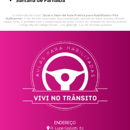
Santana de Parnaíba
O conteúdo do texto "
Qual o Valor de Aula Prática para Habilitados Vila
Guilherme
" é de direito reservado. Sua reprodução, parcial ou total, mesmo citando
nossos links, é proibida sem a autorização do autor. Crime de violação de direito autoral
– artigo 184 do Código Penal –
Lei 9610/98 - Lei de direitos autorais
.
ENDEREÇO
R. Lupe Gigliotti, 81