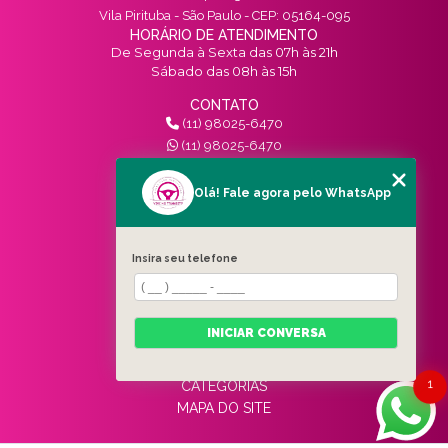
Vila Pirituba - São Paulo - CEP: 05164-095
HORÁRIO DE ATENDIMENTO
De Segunda à Sexta das 07h às 21h
Sábado das 08h às 15h
CONTATO
(11) 98025-6470
(11) 98025-6470
contato@vivinotransito.com.br
SIGA-NOS!
Olá! Fale agora pelo WhatsApp
MENU
Insira seu telefone
HOME
QUEM SOMOS
SERVIÇOS
INICIAR CONVERSA
BLOG
CONTATO
1
CATEGORIAS
MAPA DO SITE