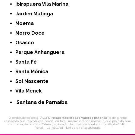
Ibirapuera Vila Marina
Jardim Mutinga
Moema
Morro Doce
Osasco
Parque Anhanguera
Santa Fé
Santa Mônica
Sol Nascente
Vila Menck
Santana de Parnaíba
O conteúdo do texto "
Aula Direção Habilitados Valores Butantã
" é de direito
reservado. Sua reprodução, parcial ou total, mesmo citando nossos links, é proibida sem
a autorização do autor. Crime de violação de direito autoral – artigo 184 do Código
Penal –
Lei 9610/98 - Lei de direitos autorais
.