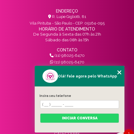
ENDEREÇO
R. Lupe Gigliotti, 81
Vila Pirituba - São Paulo - CEP: 05164-095
HORÁRIO DE ATENDIMENTO
De Segunda à Sexta das 07h às 21h
Sábado das 08h às 15h
CONTATO
(11) 98025-6470
(11) 98025-6470
contato@vivinotransito.com.br
SIGA-NOS!
Olá! Fale agora pelo WhatsApp
MENU
Insira seu telefone
HOME
QUEM SOMOS
SERVIÇOS
INICIAR CONVERSA
BLOG
CONTATO
1
CATEGORIAS