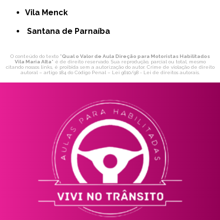
Vila Menck
Santana de Parnaíba
O conteúdo do texto "
Qual o Valor de Aula Direção para Motoristas Habilitados
Vila Maria Alta
" é de direito reservado. Sua reprodução, parcial ou total, mesmo
citando nossos links, é proibida sem a autorização do autor. Crime de violação de direito
autoral – artigo 184 do Código Penal –
Lei 9610/98 - Lei de direitos autorais
.