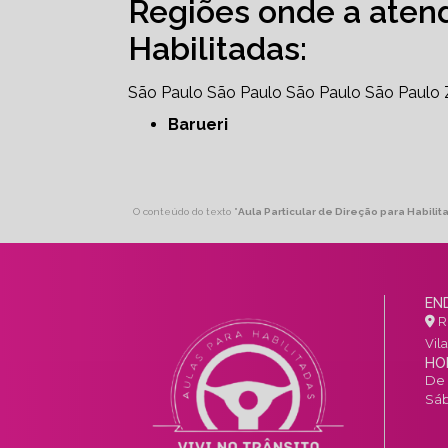
Regiões onde a aten
Habilitadas:
São Paulo
São Paulo
São Paulo
São Paulo
Barueri
O conteúdo do texto "
Aula Particular de Direção para Habilita
EN
R.
Vil
HO
De 
Sáb