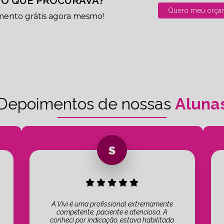
O QUE PROCURAVA?
Quero meu orça
mento grátis agora mesmo!
Depoimentos de nossas
Aluna
A Vivi é uma profissional extremamente
competente, paciente e atenciosa. A
conheci por indicação, estava habilitada