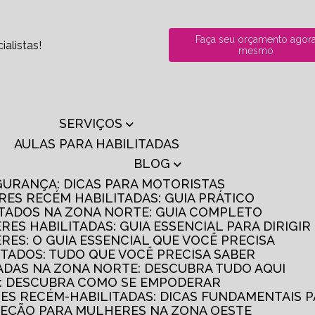
Faça seu orçamento agor
alistas!
mesmo
SERVIÇOS
AULAS PARA HABILITADAS
BLOG
GURANÇA: DICAS PARA MOTORISTAS
RES RECÉM HABILITADAS: GUIA PRÁTICO
ITADOS NA ZONA NORTE: GUIA COMPLETO
RES HABILITADAS: GUIA ESSENCIAL PARA DIRIGI
RES: O GUIA ESSENCIAL QUE VOCÊ PRECISA
ITADOS: TUDO QUE VOCÊ PRECISA SABER
TADAS NA ZONA NORTE: DESCUBRA TUDO AQUI
S: DESCUBRA COMO SE EMPODERAR
RES RECÉM-HABILITADAS: DICAS FUNDAMENTAIS 
IREÇÃO PARA MULHERES NA ZONA OESTE