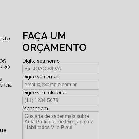
FAÇA UM
sito
ORÇAMENTO
Digite seu nome
DOS
ARRO
Digite seu email
a
lência
Digite seu telefone
Mensagem
que