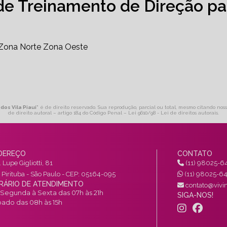
de Treinamento de Direção pa
Zona Norte
Zona Oeste
dos Vila Piauí
" é de direito reservado. Sua reprodução, parcial ou total, mesmo citando noss
de direito autoral – artigo 184 do Código Penal –
Lei 9610/98 - Lei de direitos autorais
.
DEREÇO
CONTATO
 Lupe Gigliotti, 81
(11) 98025-6
a Pirituba - São Paulo - CEP: 05164-095
(11) 98025-6
RÁRIO DE ATENDIMENTO
contato@vivin
Segunda à Sexta das 07h às 21h
SIGA-NOS!
ado das 08h às 15h