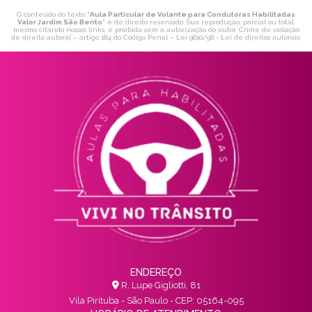
O conteúdo do texto "
Aula Particular de Volante para Condutoras Habilitadas
Valor Jardim São Bento
" é de direito reservado. Sua reprodução, parcial ou total,
mesmo citando nossos links, é proibida sem a autorização do autor. Crime de violação
de direito autoral – artigo 184 do Código Penal –
Lei 9610/98 - Lei de direitos autorais
.
ENDEREÇO
R. Lupe Gigliotti, 81
Vila Pirituba - São Paulo - CEP: 05164-095