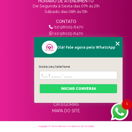
HORÁRIO DE ATENDIMENTO
De Segunda à Sexta das 07h às 21h
Sábado das 08h às 15h
CONTATO
(11) 98025-6470
(11) 98025-6470
contato@vivinotransito.com.br
SIGA-NOS!
Olá! Fale agora pelo WhatsApp
MENU
Insira seu telefone
HOME
QUEM SOMOS
SERVIÇOS
INICIAR CONVERSA
BLOG
CONTATO
1
CATEGORIAS
MAPA DO SITE
Copyright © Vivi no trânsito. (Lei 9610 de 19/02/1998)