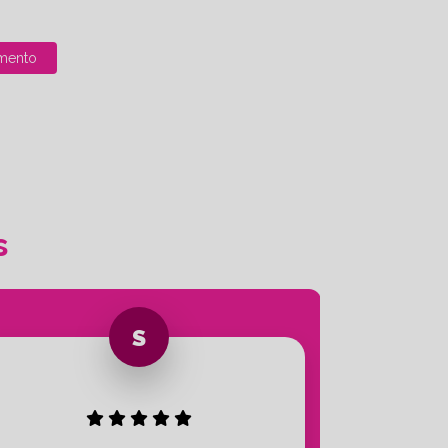
mento
s