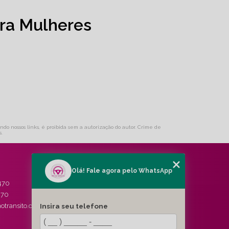
ra Mulheres
ando nossos links, é proibida sem a autorização do autor. Crime de
s
.
Olá! Fale agora pelo WhatsApp
MENU
470
HOME
470
QUEM SOMOS
Insira seu telefone
otransito.com.br
SERVIÇOS
BLOG
CONTATO