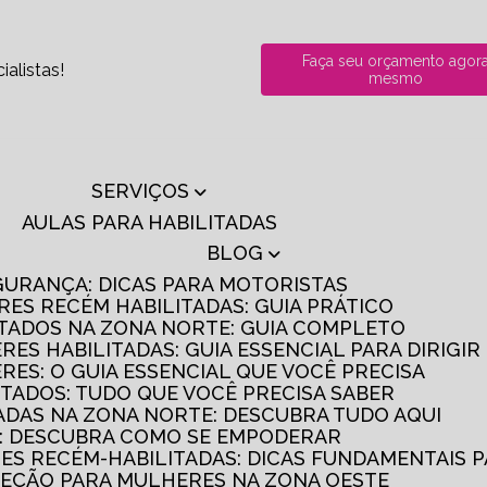
Faça seu orçamento agor
alistas!
mesmo
SERVIÇOS
AULAS PARA HABILITADAS
BLOG
GURANÇA: DICAS PARA MOTORISTAS
RES RECÉM HABILITADAS: GUIA PRÁTICO
ITADOS NA ZONA NORTE: GUIA COMPLETO
RES HABILITADAS: GUIA ESSENCIAL PARA DIRIGI
RES: O GUIA ESSENCIAL QUE VOCÊ PRECISA
ITADOS: TUDO QUE VOCÊ PRECISA SABER
TADAS NA ZONA NORTE: DESCUBRA TUDO AQUI
S: DESCUBRA COMO SE EMPODERAR
RES RECÉM-HABILITADAS: DICAS FUNDAMENTAIS 
IREÇÃO PARA MULHERES NA ZONA OESTE