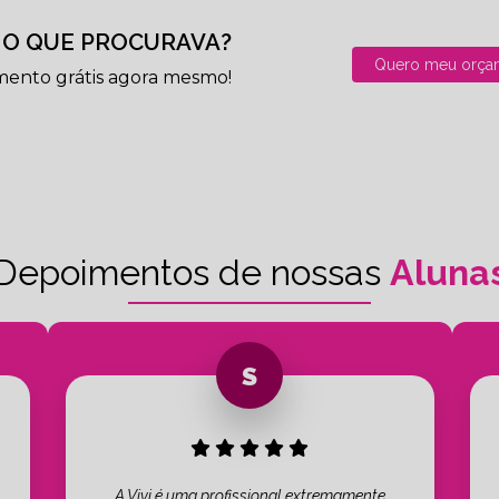
O QUE PROCURAVA?
Quero meu orça
mento grátis agora mesmo!
Depoimentos de nossas
Aluna
A Vivi é uma profissional extremamente