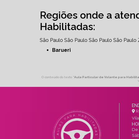
Regiões onde a aten
Habilitadas:
São Paulo
São Paulo
São Paulo
São Paulo
Barueri
O conteúdo do texto "
Aula Particular de Volante para Habil
EN
R.
Vil
HO
De 
Sáb