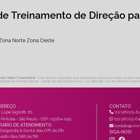
de Treinamento de Direção pa
Zona Norte
Zona Oeste
itadas Valor Tremembé
" é de direito reservado. Sua reprodução, parcial ou total, mesmo cit
violação de direito autoral – artigo 184 do Código Penal –
Lei 9610/98 - Lei de direitos autorai
DEREÇO
CONTATO
 Lupe Gigliotti, 81
(11) 98025-6
a Pirituba - São Paulo - CEP: 05164-095
(11) 98025-6
RÁRIO DE ATENDIMENTO
contato@vivin
Segunda à Sexta das 07h às 21h
SIGA-NOS!
ado das 08h às 15h