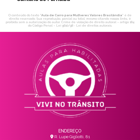
O conteúdo do texto "
Aula de Carro para Mulheres Valores Brasilândia
" é de
direito reservado. Sua reprodução, parcial ou total, mesmo citando nossos links, é
proibida sem a autorização do autor. Crime de violação de direito autoral – artigo 184
do Código Penal –
Lei 9610/98 - Lei de direitos autorais
.
ENDEREÇO
R. Lupe Gigliotti, 81