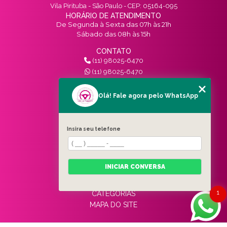
Vila Pirituba - São Paulo - CEP: 05164-095
HORÁRIO DE ATENDIMENTO
De Segunda à Sexta das 07h às 21h
Sábado das 08h às 15h
CONTATO
(11) 98025-6470
(11) 98025-6470
contato@vivinotransito.com.br
SIGA-NOS!
Olá! Fale agora pelo WhatsApp
MENU
Insira seu telefone
HOME
QUEM SOMOS
SERVIÇOS
INICIAR CONVERSA
BLOG
CONTATO
1
CATEGORIAS
MAPA DO SITE