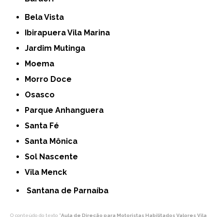
Bela Vista
Ibirapuera Vila Marina
Jardim Mutinga
Moema
Morro Doce
Osasco
Parque Anhanguera
Santa Fé
Santa Mônica
Sol Nascente
Vila Menck
Santana de Parnaíba
O conteúdo do texto "
Aula de Direção para Motoristas Habilitados Valores Vila