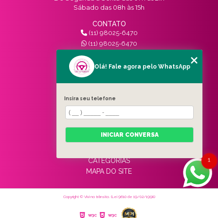
Sábado das 08h às 15h
CONTATO
(11) 98025-6470
(11) 98025-6470
contato@vivinotransito.com.br
SIGA-NOS!
Olá! Fale agora pelo WhatsApp
MENU
Insira seu telefone
HOME
QUEM SOMOS
SERVIÇOS
INICIAR CONVERSA
BLOG
CONTATO
1
CATEGORIAS
MAPA DO SITE
Copyright © Vivi no trânsito. (Lei 9610 de 19/02/1998)
W3C
W3C