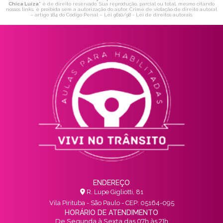
Chica Luíza
" é de direito reservado. Sua reprodução, parcial ou total, mesmo citando
nossos links, é proibida sem a autorização do autor. Crime de violação de direito autoral
– artigo 184 do Código Penal –
Lei 9610/98 - Lei de direitos autorais
.
ENDEREÇO
R. Lupe Gigliotti, 81
Vila Pirituba - São Paulo - CEP: 05164-095
HORÁRIO DE ATENDIMENTO
De Segunda à Sexta das 07h às 21h