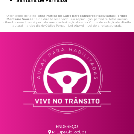
Santana de Parnaíba
O conteúdo do texto "
Aula Prática de Carro para Mulheres Habilitadas Parque
Monteiro Soares
" é de direito reservado. Sua reprodução, parcial ou total, mesmo
citando nossos links, é proibida sem a autorização do autor. Crime de violação de direito
autoral – artigo 184 do Código Penal –
Lei 9610/98 - Lei de direitos autorais
.
ENDEREÇO
R. Lupe Gigliotti, 81