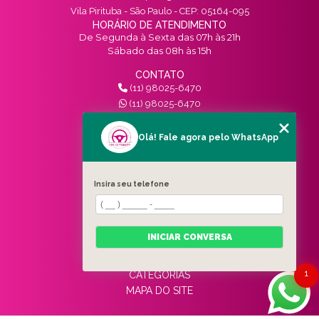
Vila Pirituba - São Paulo - CEP: 05164-095
HORÁRIO DE ATENDIMENTO
De Segunda à Sexta das 07h às 21h
Sábado das 08h às 15h
CONTATO
(11) 98025-6470
(11) 98025-6470
contato@vivinotransito.com.br
SIGA-NOS!
Olá! Fale agora pelo WhatsApp
MENU
Insira seu telefone
HOME
QUEM SOMOS
SERVIÇOS
INICIAR CONVERSA
BLOG
CONTATO
1
CATEGORIAS
MAPA DO SITE