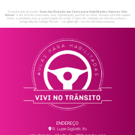
O conteúdo do texto "
Aula de Direção de Carro para Habilitados Valores Vila
Sônia
" é de direito reservado. Sua reprodução, parcial ou total, mesmo citando nossos
links, é proibida sem a autorização do autor. Crime de violação de direito autoral –
artigo 184 do Código Penal –
Lei 9610/98 - Lei de direitos autorais
.
ENDEREÇO
R. Lupe Gigliotti, 81