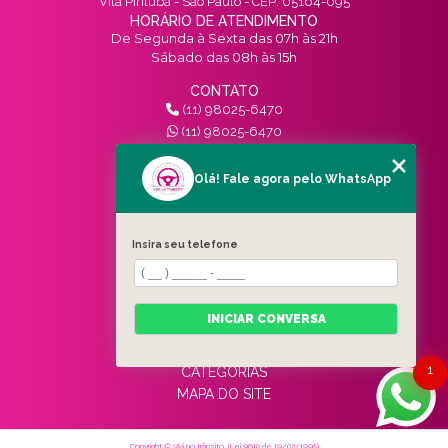
Vila Pirituba - São Paulo - CEP: 05164-095
HORÁRIO DE ATENDIMENTO
De Segunda à Sexta das 07h às 21h
Sábado das 08h às 15h
CONTATO
(11) 98025-6470
(11) 98025-6470
contato@vivinotransito.com.br
SIGA-NOS!
Olá! Fale agora pelo WhatsApp
MENU
Insira seu telefone
HOME
QUEM SOMOS
SERVIÇOS
INICIAR CONVERSA
BLOG
CONTATO
1
CATEGORIAS
MAPA DO SITE
Copyright © Vivi no trânsito. (Lei 9610 de 19/02/1998)