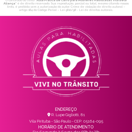
O conteúdo do texto "
Aula Prática de Carro para Mulheres Habilitadas Vila Bela
Aliança
" é de direito reservado. Sua reprodução, parcial ou total, mesmo citando nossos
links, é proibida sem a autorização do autor. Crime de violação de direito autoral –
artigo 184 do Código Penal –
Lei 9610/98 - Lei de direitos autorais
.
ENDEREÇO
R. Lupe Gigliotti, 81
Vila Pirituba - São Paulo - CEP: 05164-095
HORÁRIO DE ATENDIMENTO
De Segunda à Sexta das 07h às 21h