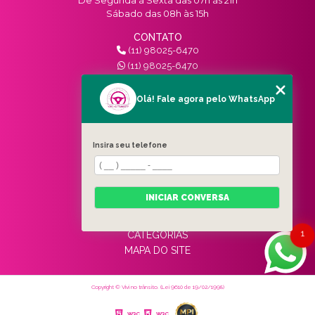
Sábado das 08h às 15h
CONTATO
(11) 98025-6470
(11) 98025-6470
contato@vivinotransito.com.br
SIGA-NOS!
Olá! Fale agora pelo WhatsApp
MENU
Insira seu telefone
HOME
QUEM SOMOS
SERVIÇOS
INICIAR CONVERSA
BLOG
CONTATO
1
CATEGORIAS
MAPA DO SITE
Copyright © Vivi no trânsito. (Lei 9610 de 19/02/1998)
W3C
W3C