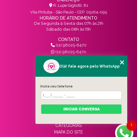
R. Lupe Gigliotti, 81
Vila Pirituba - São Paulo - CEP: 05164-095
HORÁRIO DE ATENDIMENTO
De Segunda à Sexta das 07h às 21h
Sábado das 08h às 15h
CONTATO
(11) 98025-6470
(11) 98025-6470
contato@vivinotransito.com.br
SIGA-NOS!
Olá! Fale agora pelo WhatsApp
MENU
Insira seu telefone
HOME
QUEM SOMOS
SERVIÇOS
INICIAR CONVERSA
BLOG
CONTATO
1
CATEGORIAS
MAPA DO SITE