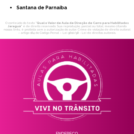
Santana de Parnaíba
O conteúdo do texto "
Qual o Valor de Aula de Direção de Carro para Habilitados
Jaraguá
" é de direito reservado. Sua reprodução, parcial ou total, mesmo citando
nossos links, é proibida sem a autorização do autor. Crime de violação de direito autoral
– artigo 184 do Código Penal –
Lei 9610/98 - Lei de direitos autorais
.
ENDEREÇO