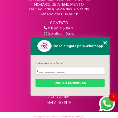
HORÁRIO DE ATENDIMENTO
De Segunda à Sexta das 07h às 21h
Sábado das 08h às 15h
CONTATO
(11) 98025-6470
(11) 98025-6470
contato@vivinotransito.com.br
SIGA-NOS!
Olá! Fale agora pelo WhatsApp
MENU
Insira seu telefone
HOME
QUEM SOMOS
SERVIÇOS
INICIAR CONVERSA
BLOG
CONTATO
1
CATEGORIAS
MAPA DO SITE
Copyright © Vivi no trânsito. (Lei 9610 de 19/02/1998)