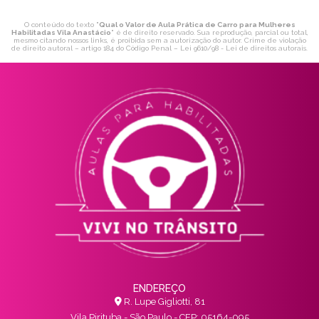
O conteúdo do texto "
Qual o Valor de Aula Prática de Carro para Mulheres
Habilitadas Vila Anastácio
" é de direito reservado. Sua reprodução, parcial ou total,
mesmo citando nossos links, é proibida sem a autorização do autor. Crime de violação
de direito autoral – artigo 184 do Código Penal –
Lei 9610/98 - Lei de direitos autorais
.
ENDEREÇO
R. Lupe Gigliotti, 81
Vila Pirituba - São Paulo - CEP: 05164-095