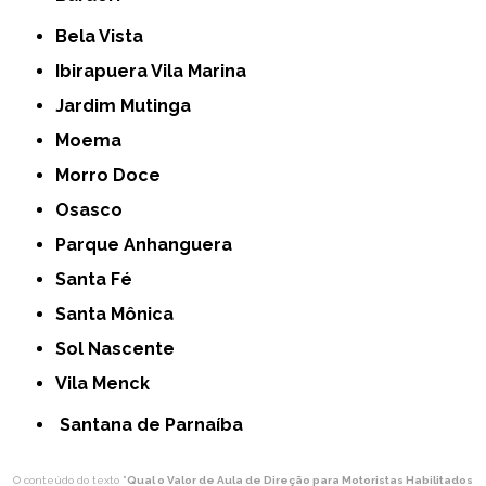
Bela Vista
Ibirapuera Vila Marina
Jardim Mutinga
Moema
Morro Doce
Osasco
Parque Anhanguera
Santa Fé
Santa Mônica
Sol Nascente
Vila Menck
Santana de Parnaíba
O conteúdo do texto "
Qual o Valor de Aula de Direção para Motoristas Habilitados