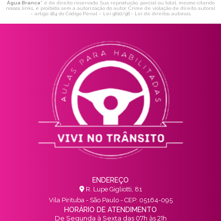
Água Branca
" é de direito reservado. Sua reprodução, parcial ou total, mesmo citando
nossos links, é proibida sem a autorização do autor. Crime de violação de direito autoral
– artigo 184 do Código Penal –
Lei 9610/98 - Lei de direitos autorais
.
ENDEREÇO
R. Lupe Gigliotti, 81
Vila Pirituba - São Paulo - CEP: 05164-095
HORÁRIO DE ATENDIMENTO
De Segunda à Sexta das 07h às 21h