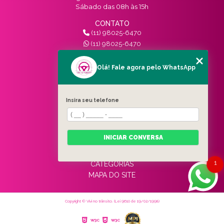
Sábado das 08h às 15h
CONTATO
(11) 98025-6470
(11) 98025-6470
contato@vivinotransito.com.br
SIGA-NOS!
Olá! Fale agora pelo WhatsApp
MENU
Insira seu telefone
HOME
QUEM SOMOS
SERVIÇOS
INICIAR CONVERSA
BLOG
CONTATO
1
CATEGORIAS
MAPA DO SITE
Copyright © Vivi no trânsito. (Lei 9610 de 19/02/1998)
W3C
W3C