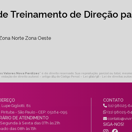
de Treinamento de Direção pa
Zona Norte
Zona Oeste
dos Valores Nova Perdizes
" é de direito reservado. Sua reprodução, parcial ou total, mesmo
 violação de direito autoral – artigo 184 do Código Penal –
Lei 9610/98 - Lei de direitos autor
DEREÇO
CONTATO
 Lupe Gigliotti, 81
(11) 98025-6
a Pirituba - São Paulo - CEP: 05164-095
(11) 98025-6
RÁRIO DE ATENDIMENTO
contato@vivin
Segunda à Sexta das 07h às 21h
SIGA-NOS!
ado das 08h às 15h