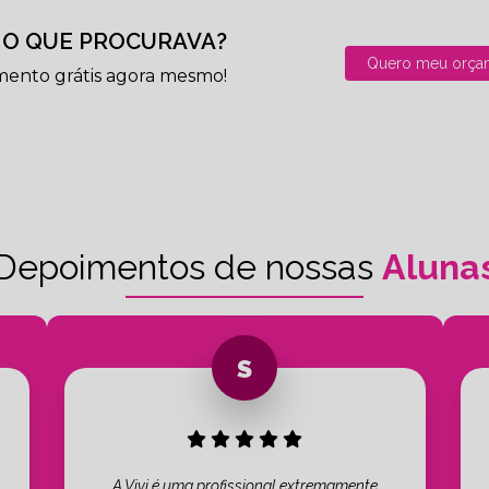
O QUE PROCURAVA?
Quero meu orça
mento grátis agora mesmo!
Depoimentos de nossas
Aluna
A Vivi é uma profissional extremamente