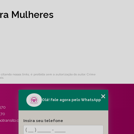
ra Mulheres
 citando nossos links, é proibida sem a autorização do autor. Crime
ais
.
Olá! Fale agora pelo WhatsApp
MENU
470
HOME
470
QUEM SOMOS
Insira seu telefone
otransito.com.br
SERVIÇOS
BLOG
CONTATO