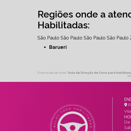
Regiões onde a aten
Habilitadas:
São Paulo
São Paulo
São Paulo
São Paulo
Barueri
O conteúdo do texto "
Aula de Direção de Carro para Habilita
de
EN
R.
Vil
HO
De 
Sáb