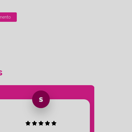
mento
s