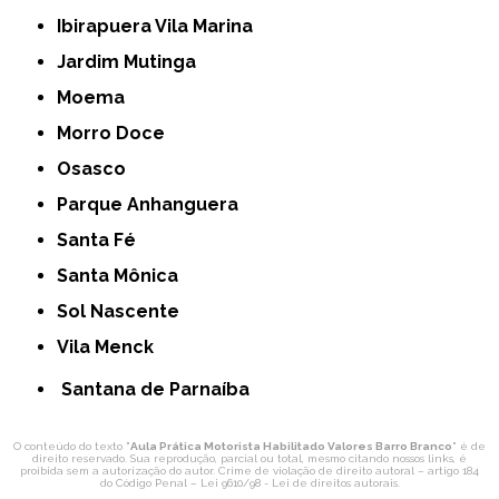
Ibirapuera Vila Marina
Jardim Mutinga
Moema
Morro Doce
Osasco
Parque Anhanguera
Santa Fé
Santa Mônica
Sol Nascente
Vila Menck
Santana de Parnaíba
O conteúdo do texto "
Aula Prática Motorista Habilitado Valores Barro Branco
" é de
direito reservado. Sua reprodução, parcial ou total, mesmo citando nossos links, é
proibida sem a autorização do autor. Crime de violação de direito autoral – artigo 184
do Código Penal –
Lei 9610/98 - Lei de direitos autorais
.