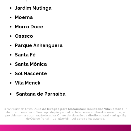
Jardim Mutinga
Moema
Morro Doce
Osasco
Parque Anhanguera
Santa Fé
Santa Mônica
Sol Nascente
Vila Menck
Santana de Parnaíba
O conteúdo do texto "
Aula de Direção para Motoristas Habilitados Vila Romana
" é
de direito reservado. Sua reprodução, parcial ou total, mesmo citando nossos links, é
proibida sem a autorização do autor. Crime de violação de direito autoral – artigo 184
do Código Penal –
Lei 9610/98 - Lei de direitos autorais
.