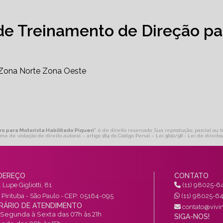
de Treinamento de Direção pa
Zona Norte
Zona Oeste
ro para Motorista Habilitado Piqueri
" é de direito reservado. Sua reprodução, parcial ou 
ime de violação de direito autoral – artigo 184 do Código Penal –
Lei 9610/98 - Lei de direito
DEREÇO
CONTATO
 Lupe Gigliotti, 81
(11) 98025-6
a Pirituba - São Paulo - CEP: 05164-095
(11) 98025-6
RÁRIO DE ATENDIMENTO
contato@vivin
Segunda à Sexta das 07h às 21h
SIGA-NOS!