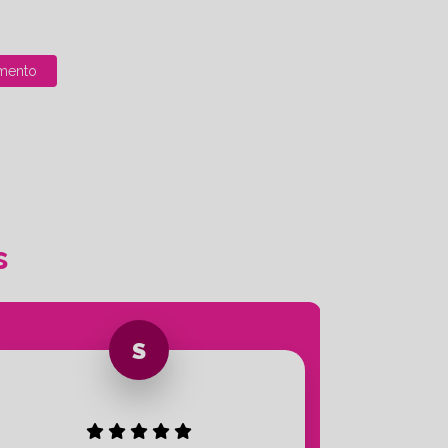
mento
s