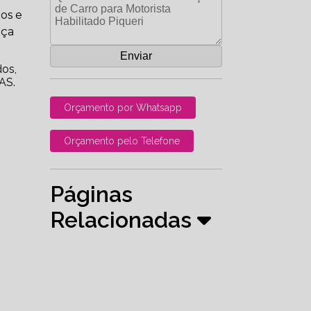
dos e
nça
dos,
AS.
Orçamento por Whatsapp
Orçamento pelo Telefone
Páginas
Relacionadas