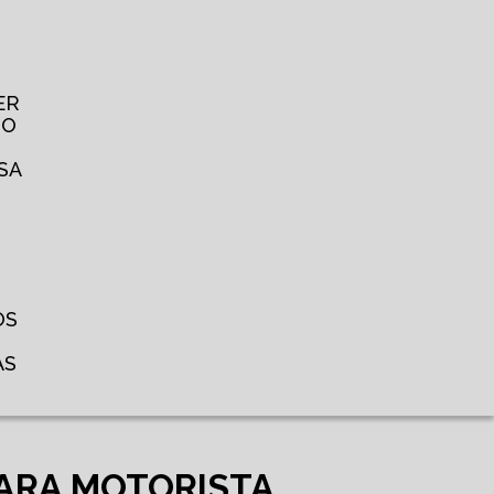
ER
TO
SA
OS
AS
PARA MOTORISTA