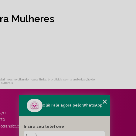
ra Mulheres
total, mesmo citando nossos links, é proibida sem a autorização do
s autorais
.
Olá! Fale agora pelo WhatsApp
MENU
470
HOME
470
QUEM SOMOS
Insira seu telefone
otransito.com.br
SERVIÇOS
BLOG