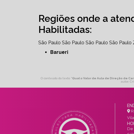
Regiões onde a aten
Habilitadas:
São Paulo
São Paulo
São Paulo
São Paulo
Barueri
O conteúdo do texto "
Qual o Valor de Aula de Direção de Car
autor. Cr
EN
R.
Vil
HO
De 