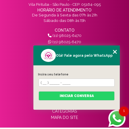
Vila Pirituba - São Paulo - CEP: 05164-095
HORÁRIO DE ATENDIMENTO
De Segunda à Sexta das 07h às 21h
Sábado das 08h às 15h
CONTATO
(11) 98025-6470
(11) 98025-6470
contato@vivinotransito.com.br
SIGA-NOS!
Olá! Fale agora pelo WhatsApp
MENU
Insira seu telefone
HOME
QUEM SOMOS
SERVIÇOS
INICIAR CONVERSA
BLOG
CONTATO
1
CATEGORIAS
MAPA DO SITE