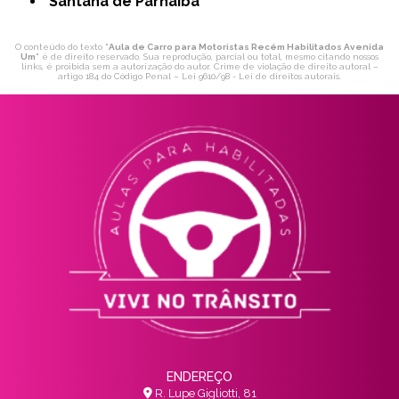
Santana de Parnaíba
O conteúdo do texto "
Aula de Carro para Motoristas Recém Habilitados Avenida
Um
" é de direito reservado. Sua reprodução, parcial ou total, mesmo citando nossos
links, é proibida sem a autorização do autor. Crime de violação de direito autoral –
artigo 184 do Código Penal –
Lei 9610/98 - Lei de direitos autorais
.
ENDEREÇO
R. Lupe Gigliotti, 81