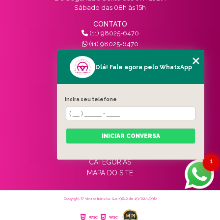
Sábado das 08h às 15h
CONTATO
(11) 98025-6470
(11) 98025-6470
contato@vivinotransito.com.br
SIGA-NOS!
Olá! Fale agora pelo WhatsApp
MENU
Insira seu telefone
HOME
QUEM SOMOS
SERVIÇOS
INICIAR CONVERSA
BLOG
CONTATO
1
CATEGORIAS
MAPA DO SITE
Copyright © Vivi no trânsito. (Lei 9610 de 19/02/1998)
W3C
W3C