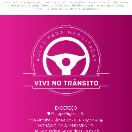
reservado. Sua reprodução, parcial ou total, mesmo citando nossos links, é proibida sem
a autorização do autor. Crime de violação de direito autoral – artigo 184 do Código
Penal –
Lei 9610/98 - Lei de direitos autorais
.
ENDEREÇO
R. Lupe Gigliotti, 81
Vila Pirituba - São Paulo - CEP: 05164-095
HORÁRIO DE ATENDIMENTO
De Segunda à Sexta das 07h às 21h