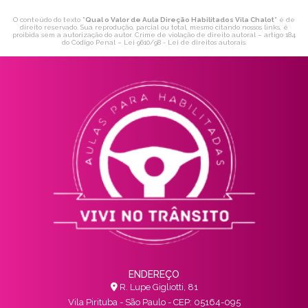
O conteúdo do texto "
Qual o Valor de Aula Direção Habilitados Vila Chalot
" é de
direito reservado. Sua reprodução, parcial ou total, mesmo citando nossos links, é
proibida sem a autorização do autor. Crime de violação de direito autoral – artigo 184
do Código Penal –
Lei 9610/98 - Lei de direitos autorais
.
ENDEREÇO
R. Lupe Gigliotti, 81
Vila Pirituba - São Paulo - CEP: 05164-095