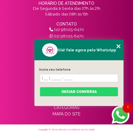
HORÁRIO DE ATENDIMENTO
De Segunda à Sexta das 07h às 21h
Sábado das 08h às 15h
CONTATO
(11) 98025-6470
(11) 98025-6470
contato@vivinotransito.com.br
SIGA-NOS!
Olá! Fale agora pelo WhatsApp
MENU
Insira seu telefone
HOME
QUEM SOMOS
SERVIÇOS
INICIAR CONVERSA
BLOG
CONTATO
1
CATEGORIAS
MAPA DO SITE
Copyright © Vivi no trânsito. (Lei 9610 de 19/02/1998)